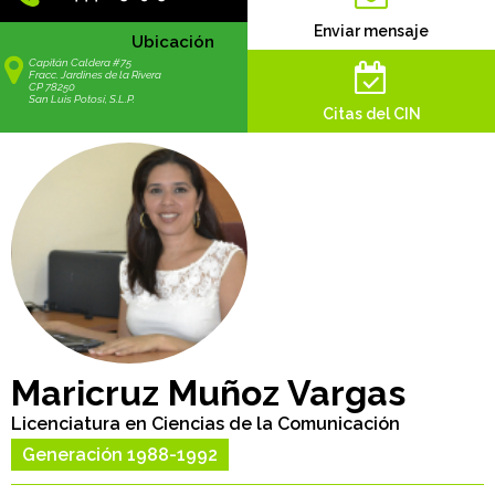
Enviar mensaje
Ubicación
Capitán Caldera #75
Fracc. Jardines de la Rivera
CP 78250
San Luis Potosí, S.L.P.
Citas del CIN
Maricruz Muñoz Vargas
Licenciatura en Ciencias de la Comunicación
Generación 1988-1992