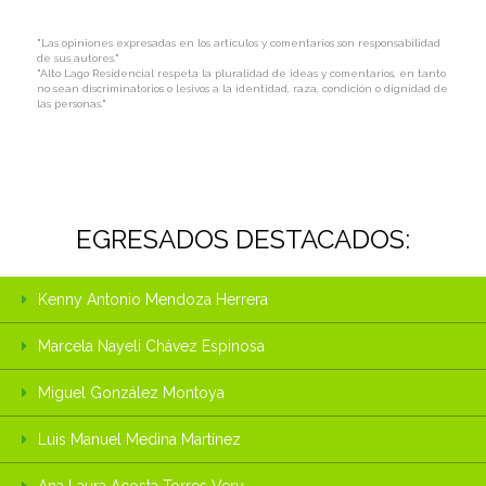
"Las opiniones expresadas en los artículos y comentarios son responsabilidad
de sus autores."
"Alto Lago Residencial respeta la pluralidad de ideas y comentarios, en tanto
no sean discriminatorios o lesivos a la identidad, raza, condición o dignidad de
las personas."
EGRESADOS DESTACADOS:
Kenny Antonio Mendoza Herrera
Marcela Nayeli Chávez Espinosa
Miguel González Montoya
Luis Manuel Medina Martínez