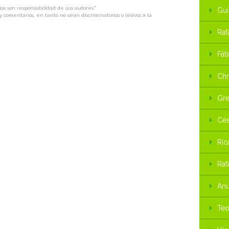
os son responsabilidad de sus autores."
Gui
 comentarios, en tanto no sean discriminatorios o lesivos a la
Raf
Fát
Chr
Gre
Cés
Ric
Raf
Anu
Teo