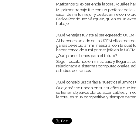
Platícanos tu experiencia laboral ¿cuáles han
Mi primer trabajo fue con un profesor de la
sacar de mí lo mejor y destacarme como prof
Carlos Rodríguez Vázquez, quien es un exce
trabajo.
¿Qué ventajas tuviste al ser egresado UCEM?
Al haber estudiado en la UCEM ellos me motiv
ganas de estudiar mi maestría, con la cual t
haber conocido a mi primer jefe en la UCEM
¿Qué planes tienes para el futuro?
Seguir escalando en mi trabajo y llegar al p
relacionada a sistemas computacionales, ad
estudios de francés.
¿Qué consejo les darías a nuestros alumno
Que jamás se rindan en sus sueños y que to
se tienen objetivos claros, alcanzables y m
laboral es muy competitiva y siempre deben