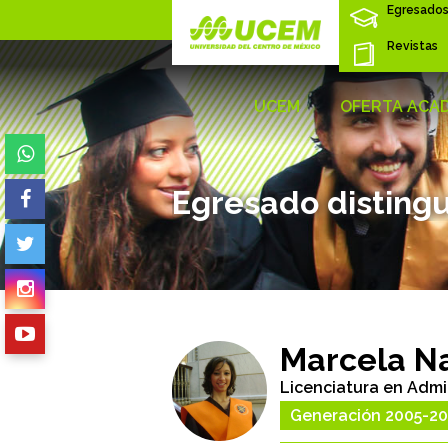
Egresado
Revistas
UCEM
OFERTA ACA
Egresado disting
Marcela Na
Licenciatura en Admi
Generación 2005-2