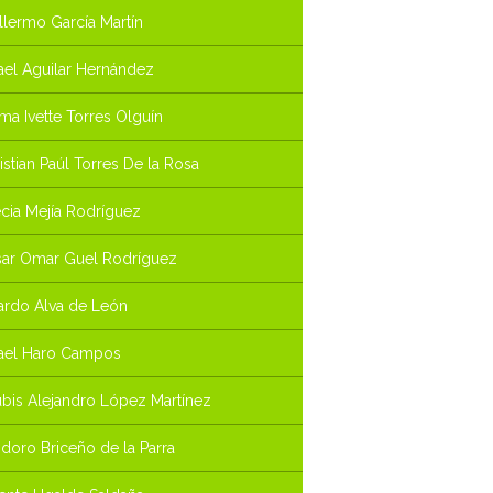
llermo García Martín
ael Aguilar Hernández
ima Ivette Torres Olguín
istian Paúl Torres De la Rosa
cia Mejía Rodríguez
ar Omar Guel Rodríguez
ardo Alva de León
ael Haro Campos
bis Alejandro López Martínez
doro Briceño de la Parra