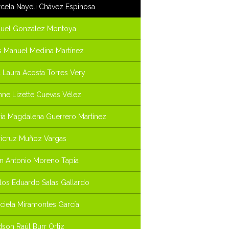
cela Nayeli Chávez Espinosa
uel González Montoya
s Manuel Medina Martínez
 Laura Acosta Torres Very
nne Lizette Cuevas Vélez
ía Magdalena Guerrero Martínez
icruz Muñoz Vargas
n Antonio Moreno Tapia
los Eduardo Salas Gallardo
ciela Miramontes García
son Raúl Burr Ortiz