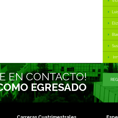
Vic
Lui
Eli
Bla
Sus
Irm
E EN CONTACTO!
REG
 COMO EGRESADO
Carreras Cuatrimestrales
Espe