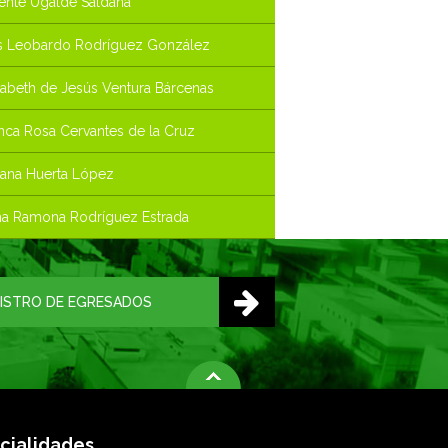
ente Ugalde Saldaña
s Leobardo Rodríguez González
zabeth de Jesús Ventura Bárcenas
nca Rosa Cervantes de la Cruz
ana Huerta López
a Ramona Rodríguez Estrada
ISTRO DE EGRESADOS
cialidades