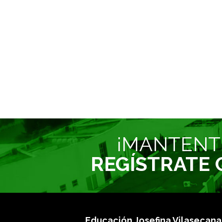
¡MANTENT
REGÍSTRATE
Educación Josefina Vilasecana