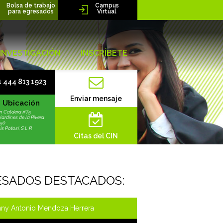
Bolsa de trabajo
Campus
para egresados
Virtual
INVESTIGACIÓN
INSCRÍBETE
 444 813 1923
Enviar mensaje
Ubicación
n Caldera #75
Jardines de la Rivera
250
s Potosí, S.L.P.
Citas del CIN
ESADOS DESTACADOS:
ny Antonio Mendoza Herrera