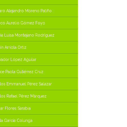
aro Alejandro Moreno Patiño
co Aurelio Gómez Foyo
ía Luisa Montejano Rodríguez
aín Arriola Ortiz
vador López Aguilar
ce Paola Gutiérrez Cruz
los Emmanuel Pérez Salazar
los Rafael Pérez Márquez
r Flores Sarabia
la García Colunga