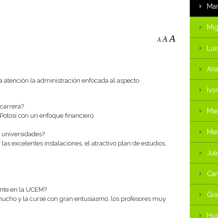
Mar
Mig
A
A
A
Lui
Ana
a atención la administración enfocada al aspecto
Ivo
 carrera?
Mar
Potosí con un enfoque financiero.
Mar
s universidades?
 las excelentes instalaciones, el atractivo plan de estudios.
Jua
Car
ante en la UCEM?
Gra
mucho y la cursé con gran entusiasmo, los profesores muy
Hud