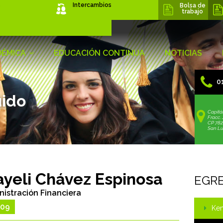
s
Intercambios
Bolsa de
trabajo
DÉMICA
EDUCACIÓN CONTINUA
NOTICIAS
01
uido
Capitá
Fracc. 
CP 78
San Lui
yeli Chávez Espinosa
EGR
nistración Financiera
009
Ken