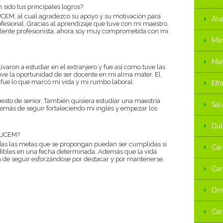
 sido tus principales logros?
 UCEM, al cual agradezco su apoyo y su motivación para
Álv
esional. Gracias al aprendizaje que tuve con mi maestro,
lente profesionista, ahora soy muy comprometida con mi
Mar
Mar
aron a estudiar en el extranjero y fue así como tuve las
uve la oportunidad de ser docente en mi alma mater. El
 fue lo que marcó mi vida y mi rumbo laboral.
Efr
uesto de senior. También quisiera estudiar una maestría
Sal
emás de seguir fortaleciendo mi inglés y empezar los
Dul
s UCEM?
das las metas que se propongan puedan ser cumplidas si
Car
edibles en una fecha determinada. Además que la vida
 de seguir esforzándose por destacar y por mantenerse.
Car
Oma
Car