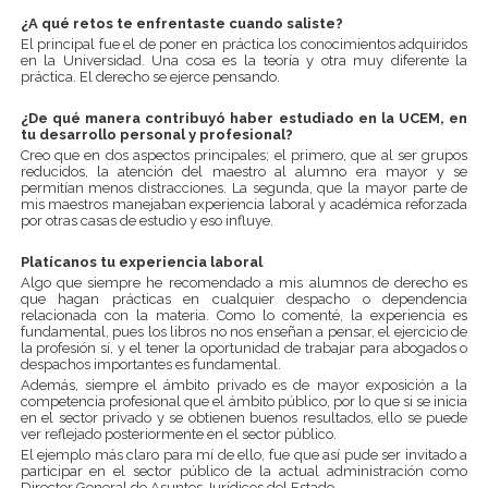
¿A qué retos te enfrentaste cuando saliste?
El principal fue el de poner en práctica los conocimientos adquiridos
en la Universidad. Una cosa es la teoría y otra muy diferente la
práctica. El derecho se ejerce pensando.
¿De qué manera contribuyó haber estudiado en la UCEM, en
tu desarrollo personal y profesional?
Creo que en dos aspectos principales; el primero, que al ser grupos
reducidos, la atención del maestro al alumno era mayor y se
permitían menos distracciones. La segunda, que la mayor parte de
mis maestros manejaban experiencia laboral y académica reforzada
por otras casas de estudio y eso influye.
Platícanos tu experiencia laboral
Algo que siempre he recomendado a mis alumnos de derecho es
que hagan prácticas en cualquier despacho o dependencia
relacionada con la materia. Como lo comenté, la experiencia es
fundamental, pues los libros no nos enseñan a pensar, el ejercicio de
la profesión sí, y el tener la oportunidad de trabajar para abogados o
despachos importantes es fundamental.
Además, siempre el ámbito privado es de mayor exposición a la
competencia profesional que el ámbito público, por lo que si se inicia
en el sector privado y se obtienen buenos resultados, ello se puede
ver reflejado posteriormente en el sector público.
El ejemplo más claro para mí de ello, fue que así pude ser invitado a
participar en el sector público de la actual administración como
Director General de Asuntos Jurídicos del Estado.