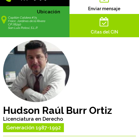
Enviar mensaje
Ubicación
Capitán Caldera #75
Fracc. Jardines de la Rivera
CP 78250
San Luis Potosí, S.L.P.
Citas del CIN
Hudson Raúl Burr Ortiz
Licenciatura en Derecho
Generación 1987-1992