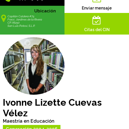
Enviar mensaje
Ubicación
Capitán Caldera #75
Fracc. Jardines de la Rivera
CP 78250
San Luis Potosí, S.L.P.
Citas del CIN
Ivonne Lizette Cuevas
Vélez
Maestría en Educación