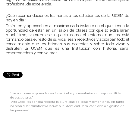
profesional de excelencia.
¿Qué recomendaciones les harías a los estudiantes de la UCEM de
hoy en día?
Disfruten y aprovechen al máximo cada instante en el que tienen la
oportunidad de estar en un salón de clases por que lo extrañarán
muchísimo, valoren ese espacio como el entorno que los está
formando para el resto de su vida, sean receptivos y absorban todo el
conocimiento que les brindan sus docentes y sobre todo vivan y
disfruten la UCEM que es una Institución con historia, sana,
emprendedora y con valores.
"Las opiniones expresadas en los artículos y comentarios son responsabilidad
de sus autores."
"Alto Lago Residencial respeta la pluralidad de ideas y comentarios, en tanto
no sean discriminatorios o lesivos a la identidad, raza, condición o dignidad de
las personas."