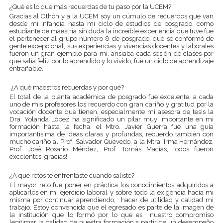
¿Qué es lo que más recuerdas de tu paso por la UCEM?
Gracias al Othón y a la UCEM soy un cúmulo de recuerdos que van
desde mi infancia hasta mi ciclo de estudios de posgrado, como
estudiante de maestría sin duda la increíble experiencia que tuve fue
el pertenecer al grupo número 8 de posgrado, que se conformó de
gente excepcional, sus experiencias y vivencias docentes y laborales
fueron un gran ejemplo para mí, ansiaba cada sesión de clases por
que salía feliz por lo aprendido y lo vivido, fue un ciclo de aprendizaje
entrañable.
¿A qué maestros recuerdas y por qué?
El total de la planta académica de posgrado fue excelente, a cada
uno de mis profesores los recuerdo con gran cariño y gratitud por la
vocación docente que tienen, especialmente mi asesora de tesis la
Dra. Yolanda López ha significado un pilar muy importante en mi
formación hasta la fecha, el Mtro. Javier Guerra fue una guía
importantísima de ideas claras y profundas, recuerdo también con
mucho cariño al Prof. Salvador Quevedo, a la Mtra. Irma Hernández,
Prof. José Rosario Méndez, Prof. Tomás Macías, todos fueron
excelentes, gracias!
¿A qué retos te enfrentaste cuando saliste?
El mayor reto fue poner en práctica los conocimientos adquiridos a
aplicarlos en mi ejercicio laboral y sobre todo la exigencia hacía mi
misma por continuar aprendiendo, hacer de utilidad y calidad mi
trabajo. Estoy convencida que el egresado es parte de la imagen de
la institución que lo formó por lo que es nuestro compromiso
legitimar la calidad de nuestra formación a partir de un desempeño