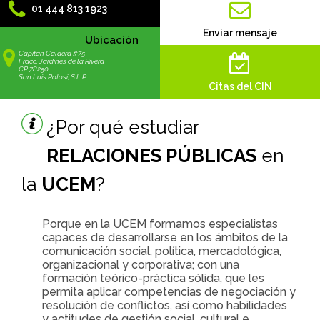
01 444 813 1923
Enviar mensaje
Ubicación
Capitán Caldera #75
Fracc. Jardines de la Rivera
CP 78250
San Luis Potosí, S.L.P.
Citas del CIN
¿Por qué estudiar
RELACIONES PÚBLICAS
en
la
UCEM
?
Porque en la UCEM formamos especialistas
capaces de desarrollarse en los ámbitos de la
comunicación social, política, mercadológica,
organizacional y corporativa; con una
formación teórico-práctica sólida, que les
permita aplicar competencias de negociación y
resolución de conflictos, así como habilidades
y actitudes de gestión social, cultural e