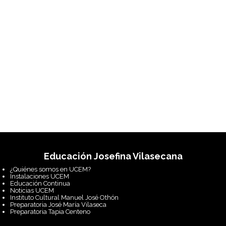
Educación Josefina Vilasecana
¿Quiénes somos en UCEM?
Instalaciones UCEM
Educación Continua
Noticias UCEM
Instituto Cultural Manuel José Othón
Preparatoria José María Vilaseca
Preparatoria Tapia Centeno