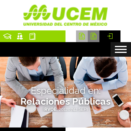
Especialidad en:
Relaciones Públicas
(
RVOE:
20120742 SEP)