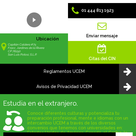
01 444 813 1923
Enviar mensaje
Ubicación
Capitán Caldera #75
Fracc. Jardines de la Rivera
CP 78250
San Luis Potosí, S.L.P.
Citas del CIN
Reglamentos UCEM
Avisos de Privacidad UCEM
Estudia en el extranjero.
Conoce diferentes culturas y potencializa tu
preparación profesional, mente e idiomas con un
intercambio UCEM a través de los diversos
convenios que tenemos con universidades en:
Estados Unidos de América, Canadá, el Caribe, la