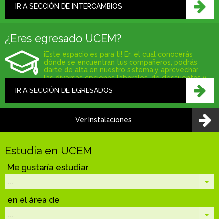
Unión Europea y América Latina.
IR A SECCIÓN DE INTERCAMBIOS
¿Eres egresado UCEM?
¡Este espacio es para ti! En el cual conocerás
dónde se encuentran tus compañeros, podrás
darte de alta en nuestro sistema y aprovechar
las diversas opciones laborales, de descuentos y
de capacitación que tenemos para ti.
IR A SECCIÓN DE EGRESADOS
Ver Instalaciones
Estudia en UCEM
Me gustaría estudiar
en el área de