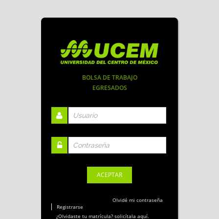
BOLSA DE TRABAJO
EGRESADOS
Olvidé mi contraseña
Registrarse
¿Olvidaste tu matrícula? solicítala aquí.