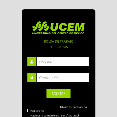
BOLSA DE TRABAJO
EGRESADOS
Olvidé mi contraseña
Registrarse
¿Olvidaste tu matrícula? solicítala aquí.