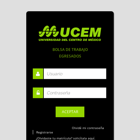
BOLSA DE TRABAJO
EGRESADOS
Olvidé mi contraseña
Registrarse
¿Olvidaste tu matrícula? solicítala aquí.